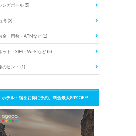
シンガポール
(5)
台湾
(3)
お金・両替・ATMなど
(1)
ネット・SIM・Wi-Fiなど
(5)
旅のヒント
(1)
ホテル・宿をお得に予約。料金最大80%OFF!